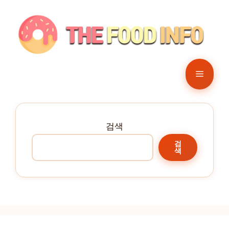
컨
텐
츠
로
건
메
너
뛰
뉴
기
검색
검
색