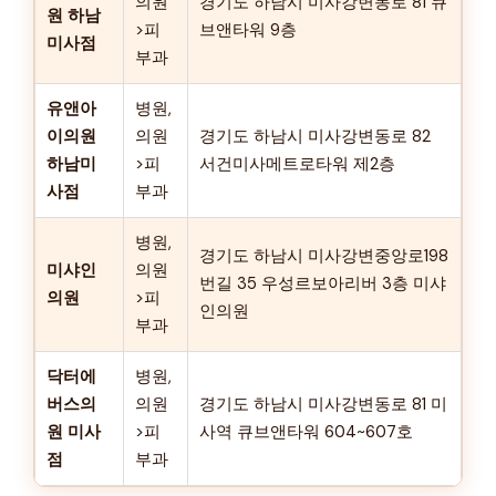
의원
경기도 하남시 미사강변동로 81 큐
원 하남
>피
브앤타워 9층
미사점
부과
유앤아
병원,
이의원
의원
경기도 하남시 미사강변동로 82
하남미
>피
서건미사메트로타워 제2층
사점
부과
병원,
경기도 하남시 미사강변중앙로198
미샤인
의원
번길 35 우성르보아리버 3층 미샤
의원
>피
인의원
부과
닥터에
병원,
버스의
의원
경기도 하남시 미사강변동로 81 미
원 미사
>피
사역 큐브앤타워 604~607호
점
부과