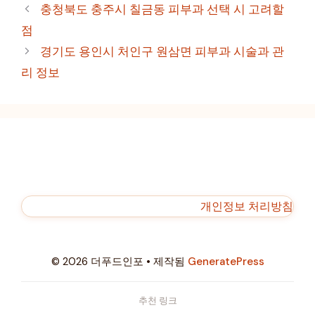
테
충청북도 충주시 칠금동 피부과 선택 시 고려할
고
점
리
경기도 용인시 처인구 원삼면 피부과 시술과 관
리 정보
개인정보 처리방침
© 2026 더푸드인포
• 제작됨
GeneratePress
추천 링크