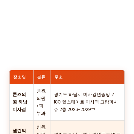
장소명
분류
주소
병원,
톤즈의
경기도 하남시 미사강변중앙로
의원
원 하남
180 힐스테이트 미사역 그랑파사
>피
미사점
쥬 2층 2023~2029호
부과
병원,
셀린의