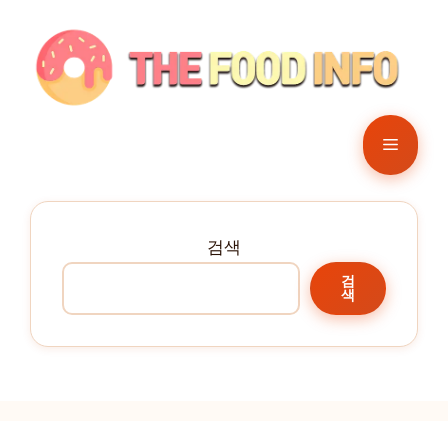
컨
텐
츠
로
건
메
너
뛰
뉴
기
검색
검
색