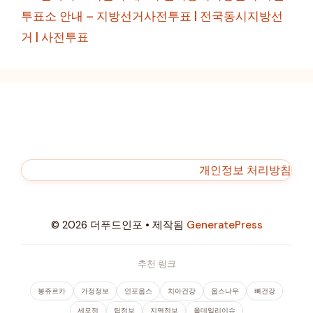
투표소 안내 – 지방선거사전투표 | 전국동시지방선
거 | 사전투표
개인정보 처리방침
© 2026 더푸드인포
• 제작됨
GeneratePress
추천 링크
봉쥬르카
가정정보
인포웁스
치아건강
웁스나우
뼈건강
세모정
팁정보
지역정보
올데일리이슈