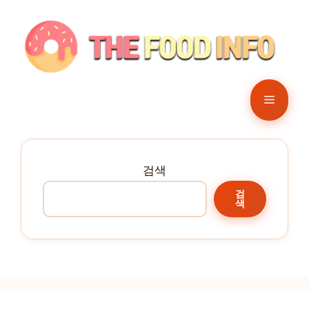
컨
텐
츠
로
건
메
너
뛰
뉴
기
검색
검
색