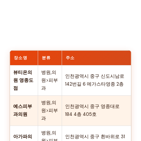
장소명
분류
주소
뷰티온의
병원,의
인천광역시 중구 신도시남로
원 영종도
원>피부
142번길 6 메가스타영종 2층
점
과
병원,의
예스피부
인천광역시 중구 영종대로
원>피부
과의원
184 4층 405호
과
병원,의
아가파의
인천광역시 중구 흰바위로 31
원>피부