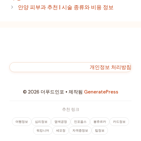
리
안양 피부과 추천 | 시술 종류와 비용 정보
개인정보 처리방침
© 2026 더푸드인포
• 제작됨
GeneratePress
추천 링크
여행정보
심리정보
염색공정
인포웁스
봉쥬르카
카드정보
워킹니어
세모정
자격증정보
팁정보