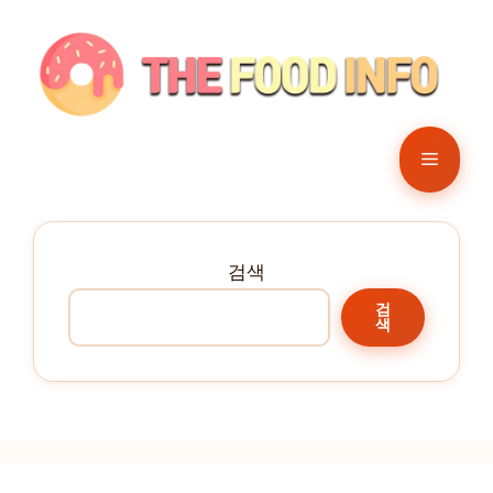
컨
텐
츠
로
건
메
너
뛰
뉴
기
검색
검
색