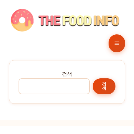
컨
텐
츠
로
건
메
너
뛰
뉴
기
검색
검
색