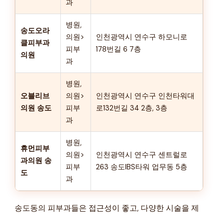
과
병원,
송도오라
의원>
인천광역시 연수구 하모니로
클피부과
피부
178번길 6 7층
의원
과
병원,
오블리브
의원>
인천광역시 연수구 인천타워대
의원 송도
피부
로132번길 34 2층, 3층
과
병원,
휴먼피부
의원>
인천광역시 연수구 센트럴로
과의원 송
피부
263 송도IBS타워 업무동 5층
도
과
송도동의 피부과들은 접근성이 좋고, 다양한 시술을 제