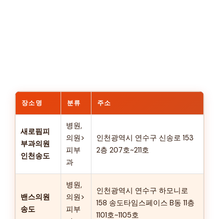
장소명
분류
주소
병원,
새로핌피
의원>
인천광역시 연수구 신송로 153
부과의원
피부
2층 207호~211호
인천송도
과
병원,
인천광역시 연수구 하모니로
밴스의원
의원>
158 송도타임스페이스 B동 11층
송도
피부
1101호~1105호