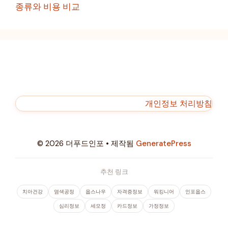
종류와 비용 비교
개인정보 처리방침
© 2026 더푸드인포
• 제작됨
GeneratePress
추천 링크
치아건강
염색공정
웁스나우
자격증정보
워킹니어
인포웁스
심리정보
세모정
카드정보
가정정보