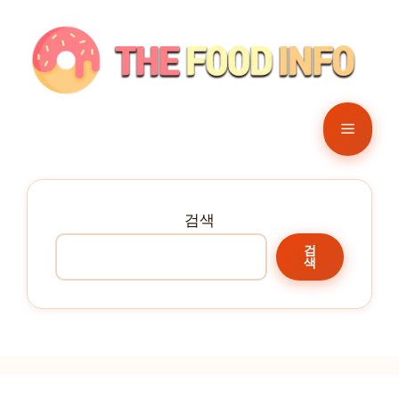
컨
텐
츠
로
건
메
너
뛰
뉴
기
검색
검
색