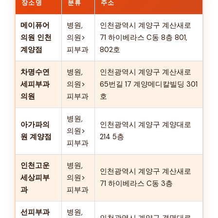
장소명
분류
주소
메이퓨어
병원,
인천광역시 계양구 계산새로
의원 인천
의원>
71 하이베라스 C동 8층 801,
계양점
피부과
802호
차명수연
병원,
인천광역시 계양구 계산새로
세피부과
의원>
65번길 17 계양메디칼빌딩 301
의원
피부과
호
병원,
아가파의
인천광역시 계양구 계양대로
의원>
원 계양점
214 5층
피부과
인천고운
병원,
인천광역시 계양구 계산새로
세상피부
의원>
71 하이베라스 C동 3층
과
피부과
선피부과
병원,