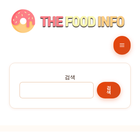
컨
텐
츠
로
건
메
너
뛰
뉴
기
검색
검
색