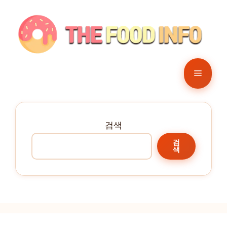
컨
텐
츠
로
건
메
너
뛰
뉴
기
검색
검
색