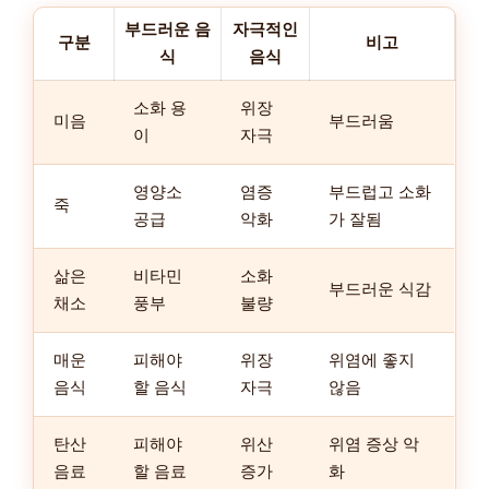
부드러운 음
자극적인
구분
비고
식
음식
소화 용
위장
미음
부드러움
이
자극
영양소
염증
부드럽고 소화
죽
공급
악화
가 잘됨
삶은
비타민
소화
부드러운 식감
채소
풍부
불량
매운
피해야
위장
위염에 좋지
음식
할 음식
자극
않음
탄산
피해야
위산
위염 증상 악
음료
할 음료
증가
화