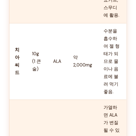
요거트,
스무디
에 활용.
수분을
흡수하
여 젤 형
치
10g
태가 되
아
약
(1 큰
ALA
므로 물
씨
2,000mg
술)
이나 음
드
료에 불
려 먹기
좋음.
가열하
면 ALA
가 변질
될 수 있