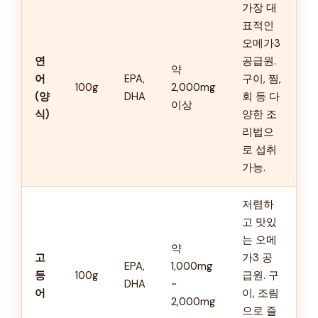
가장 대
표적인
오메가3
연
공급원.
약
어
EPA,
구이, 찜,
100g
2,000mg
(양
DHA
회 등 다
이상
식)
양한 조
리법으
로 섭취
가능.
저렴하
고 맛있
는 오메
약
고
가3 공
EPA,
1,000mg
등
100g
급원. 구
DHA
~
어
이, 조림
2,000mg
으로 즐