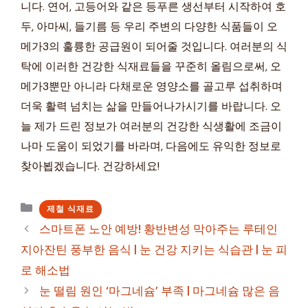
니다. 연어, 고등어와 같은 등푸른 생선부터 시작하여 호
두, 아마씨, 들기름 등 우리 주변의 다양한 식품들이 오
메가3의 훌륭한 공급원이 되어줄 것입니다. 여러분의 식
탁에 이러한 건강한 식재료들을 꾸준히 올림으로써, 오
메가3뿐만 아니라 다채로운 영양소를 골고루 섭취하며
더욱 활력 넘치는 삶을 만들어나가시기를 바랍니다. 오
늘 제가 드린 정보가 여러분의 건강한 식생활에 조금이
나마 도움이 되었기를 바라며, 다음에도 유익한 정보로
찾아뵙겠습니다. 건강하세요!
카
제철 식재료
테
스마트폰 노안 예방! 황반변성 막아주는 루테인
고
지아잔틴 풍부한 음식 | 눈 건강 지키는 식습관 | 눈 피
리
로 해소법
눈 떨림 원인 ‘마그네슘’ 부족 | 마그네슘 많은 음