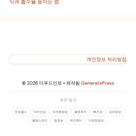
식과 흡수율 높이는 법
개인정보 처리방침
© 2026 더푸드인포
• 제작됨
GeneratePress
추천 링크
인포웁스
치아건강
자격증정보
봉쥬르카
뼈건강
심리정보
올띵스토리
팁정보
위드윈터
다양한정보