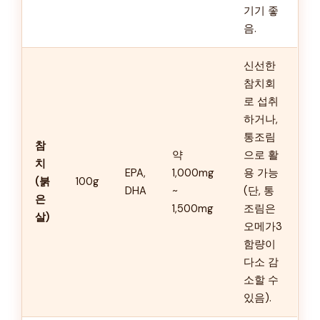
기기 좋
음.
신선한
참치회
로 섭취
하거나,
통조림
참
약
으로 활
치
EPA,
1,000mg
용 가능
(붉
100g
DHA
~
(단, 통
은
1,500mg
조림은
살)
오메가3
함량이
다소 감
소할 수
있음).