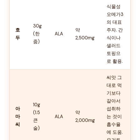
식물성
오메가3
의 대표
30g
호
약
주자. 간
(한
ALA
두
2,500mg
식이나
줌)
샐러드
토핑으
로 활용.
씨앗 그
대로 먹
기보다
갈아서
10g
아
섭취하
(1.5
약
마
ALA
는 것이
큰
2,000mg
씨
흡수율
술)
에 도움.