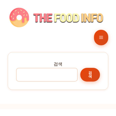
컨
텐
츠
로
건
메
너
뛰
뉴
기
검색
검
색