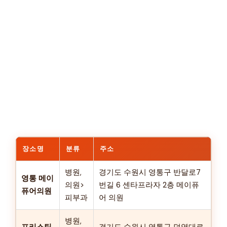
장소명
분류
주소
병원,
경기도 수원시 영통구 반달로7
영통 메이
의원>
번길 6 센타프라자 2층 메이퓨
퓨어의원
피부과
어 의원
병원,