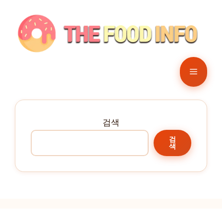
컨
텐
츠
로
건
메
너
뛰
뉴
기
검색
검
색