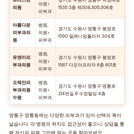
프리스틴
경기도 수원시 영통구 덕영대로
의원>
의원
1535 3층 제304,305,306호
피부과
아름다운
병원,
경기도 수원시 영통구 봉영로
피부과의
의원>
1590 밀레니엄플라자 304호
원
피부과
병원,
유앤미피
경기도 수원시 영통구 봉영로
의원>
부과의원
1587 다모아프라자 6층 601호
피부과
오체안피
병원,
경기도 수원시 영통구 영통로
부과의원
의원>
214번길 8 수정빌딩 4층
수원
피부과
영통구 영통동에는 다양한 피부과가 있어 선택의 폭이
넓습니다. 각 병원의 위치도 접근성이 좋으니, 상담을 통
해 자신의 피부 고민에 맞는 곳을 찾아보세요.