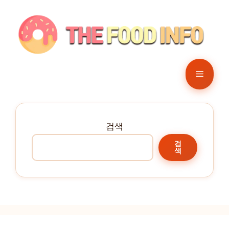
컨
텐
츠
로
건
메
너
뛰
뉴
기
검색
검
색