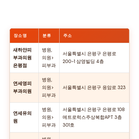
장소명
분류
주소
새하얀피
병원,
서울특별시 은평구 은평로
부과의원
의원>
200-1 삼영빌딩 4층
은평점
피부과
병원,
연세영피
의원>
서울특별시 은평구 응암로 323
부과의원
피부과
병원,
서울특별시 은평구 은평로 108
연세유의
의원>
메트로럭스주상복합APT 3층
원
피부과
301호