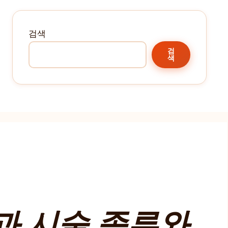
검색
검
색
과 시술 종류와