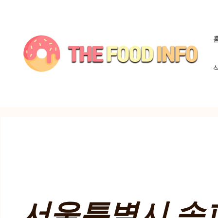
컨
텐
츠
로
건
너
뛰
기
서울특별시 송