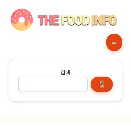
컨
텐
츠
로
건
메
너
뛰
뉴
기
검색
검
색