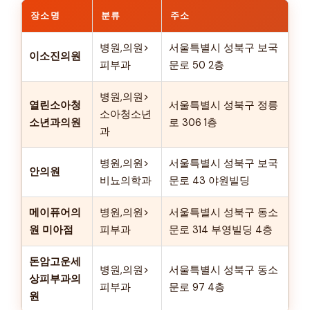
장소명
분류
주소
병원,의원>
서울특별시 성북구 보국
이소진의원
피부과
문로 50 2층
병원,의원>
열린소아청
서울특별시 성북구 정릉
소아청소년
소년과의원
로 306 1층
과
병원,의원>
서울특별시 성북구 보국
안의원
비뇨의학과
문로 43 야원빌딩
메이퓨어의
병원,의원>
서울특별시 성북구 동소
원 미아점
피부과
문로 314 부영빌딩 4층
돈암고운세
병원,의원>
서울특별시 성북구 동소
상피부과의
피부과
문로 97 4층
원