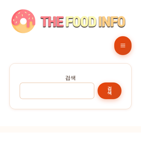
컨
텐
츠
로
건
메
너
뛰
뉴
기
검색
검
색