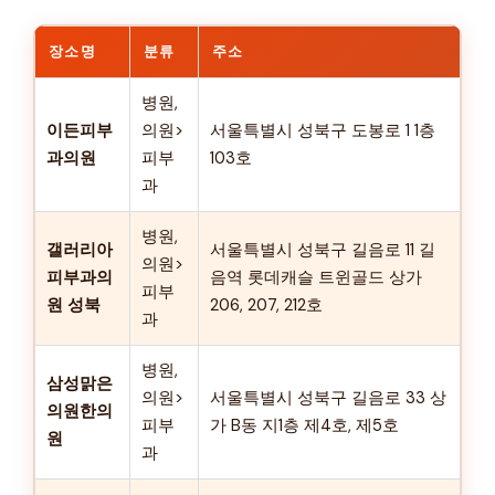
장소명
분류
주소
병원,
이든피부
의원>
서울특별시 성북구 도봉로 1 1층
과의원
피부
103호
과
병원,
갤러리아
서울특별시 성북구 길음로 11 길
의원>
피부과의
음역 롯데캐슬 트윈골드 상가
피부
원 성북
206, 207, 212호
과
병원,
삼성맑은
의원>
서울특별시 성북구 길음로 33 상
의원한의
피부
가 B동 지1층 제4호, 제5호
원
과