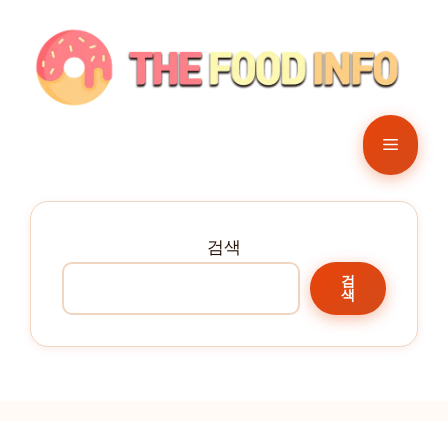
컨
텐
츠
로
건
메
너
뛰
뉴
기
검색
검
색