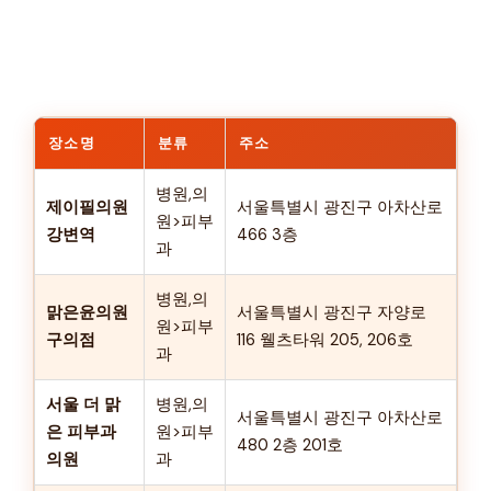
장소명
분류
주소
병원,의
제이필의원
서울특별시 광진구 아차산로
원>피부
강변역
466 3층
과
병원,의
맑은윤의원
서울특별시 광진구 자양로
원>피부
구의점
116 웰츠타워 205, 206호
과
서울 더 맑
병원,의
서울특별시 광진구 아차산로
은 피부과
원>피부
480 2층 201호
의원
과