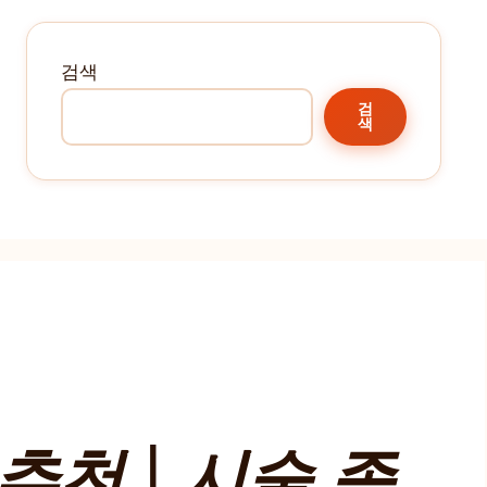
검색
검
색
천 | 시술 종