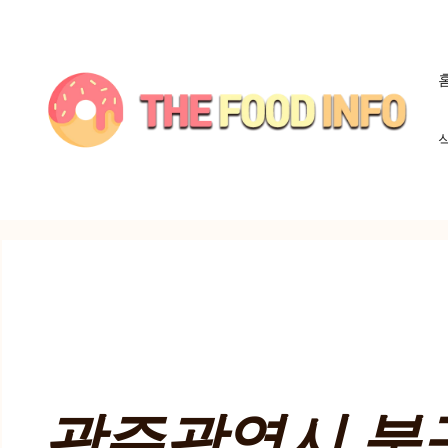
컨
텐
츠
로
건
너
뛰
기
광주광역시 북구