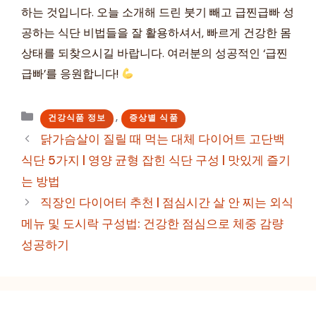
하는 것입니다. 오늘 소개해 드린 붓기 빼고 급찐급빠 성
공하는 식단 비법들을 잘 활용하셔서, 빠르게 건강한 몸
상태를 되찾으시길 바랍니다. 여러분의 성공적인 ‘급찐
급빠’를 응원합니다!
카
,
건강식품 정보
증상별 식품
테
닭가슴살이 질릴 때 먹는 대체 다이어트 고단백
고
식단 5가지 | 영양 균형 잡힌 식단 구성 | 맛있게 즐기
리
는 방법
직장인 다이어터 추천 | 점심시간 살 안 찌는 외식
메뉴 및 도시락 구성법: 건강한 점심으로 체중 감량
성공하기