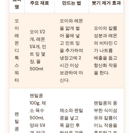
주요 재료
만드는 법
붓기 제거 효과
명
오
오이와 레몬
이
을 얇게 썰
오이의 칼륨
오이 1/2
레
어 물에 넣
성분과 레몬
개, 레몬
몬
고 민트 잎
의 비타민 C
1/4개, 민
디
을 추가하여
가 나트륨
트 잎 몇
톡
냉장고에 2
배출을 돕고
장, 물
스
시간 이상
항산화 작용
500ml
워
보관하여 마
을 한다.
터
신다.
렌틸콩
100g, 채
렌틸콩의 풍
소 육수
채소와 렌틸
부한 식이섬
렌
500ml,
콩을 넣고
유와 칼륨이
틸
양파 1/4
푹 끓인 후
이뇨 작용을
콩
개, 당근
허브로 간을
촉진하고 포