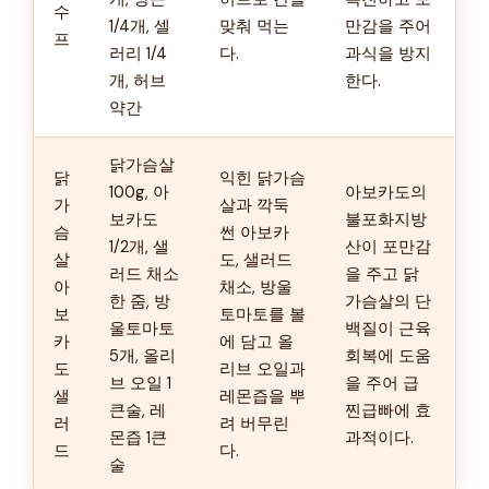
수
1/4개, 셀
맞춰 먹는
만감을 주어
프
러리 1/4
다.
과식을 방지
개, 허브
한다.
약간
닭가슴살
닭
익힌 닭가슴
100g, 아
아보카도의
가
살과 깍둑
보카도
불포화지방
슴
썬 아보카
1/2개, 샐
산이 포만감
살
도, 샐러드
러드 채소
을 주고 닭
아
채소, 방울
한 줌, 방
가슴살의 단
보
토마토를 볼
울토마토
백질이 근육
카
에 담고 올
5개, 올리
회복에 도움
도
리브 오일과
브 오일 1
을 주어 급
샐
레몬즙을 뿌
큰술, 레
찐급빠에 효
러
려 버무린
몬즙 1큰
과적이다.
드
다.
술