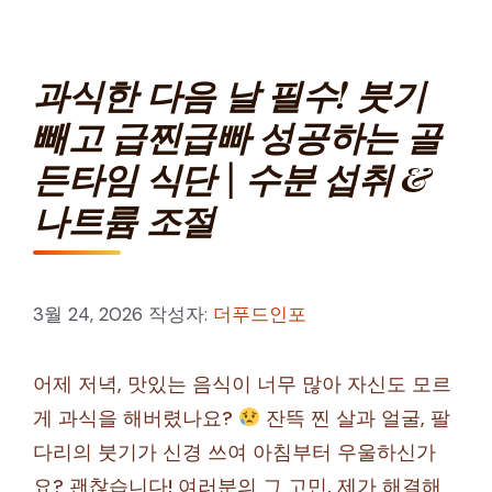
과식한 다음 날 필수! 붓기
빼고 급찐급빠 성공하는 골
든타임 식단 | 수분 섭취 &
나트륨 조절
3월 24, 2026
작성자:
더푸드인포
어제 저녁, 맛있는 음식이 너무 많아 자신도 모르
게 과식을 해버렸나요?
잔뜩 찐 살과 얼굴, 팔
다리의 붓기가 신경 쓰여 아침부터 우울하신가
요? 괜찮습니다! 여러분의 그 고민, 제가 해결해