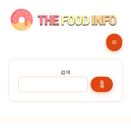
컨
텐
츠
로
건
메
너
뛰
뉴
기
검색
검
색