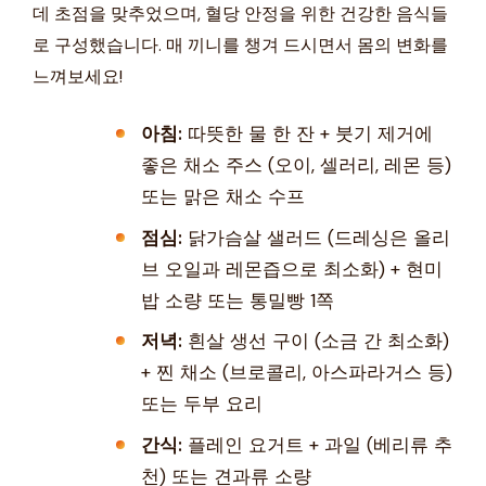
데 초점을 맞추었으며, 혈당 안정을 위한 건강한 음식들
로 구성했습니다. 매 끼니를 챙겨 드시면서 몸의 변화를
느껴보세요!
아침:
따뜻한 물 한 잔 + 붓기 제거에
좋은 채소 주스 (오이, 셀러리, 레몬 등)
또는 맑은 채소 수프
점심:
닭가슴살 샐러드 (드레싱은 올리
브 오일과 레몬즙으로 최소화) + 현미
밥 소량 또는 통밀빵 1쪽
저녁:
흰살 생선 구이 (소금 간 최소화)
+ 찐 채소 (브로콜리, 아스파라거스 등)
또는 두부 요리
간식:
플레인 요거트 + 과일 (베리류 추
천) 또는 견과류 소량