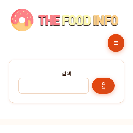
컨
텐
츠
로
건
메
너
뛰
뉴
기
검색
검
색