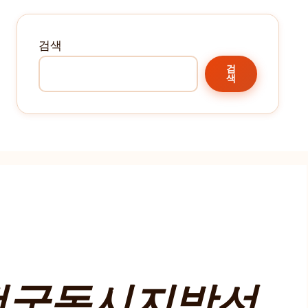
검색
검
색
전국동시지방선