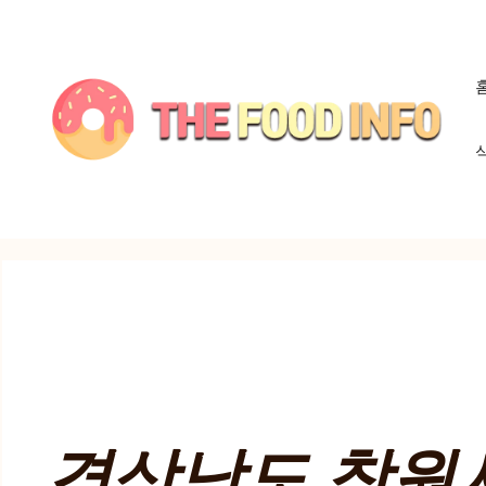
컨
텐
츠
로
건
너
뛰
기
경상남도 창원