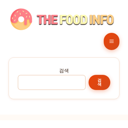
컨
텐
츠
로
건
메
너
뛰
뉴
기
검색
검
색