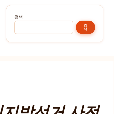
검색
검
색
시지방선거 사전