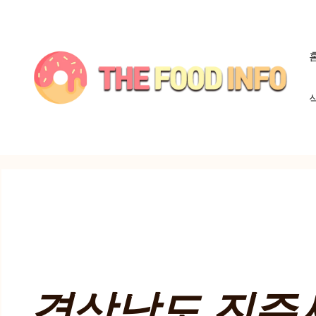
컨
텐
츠
로
건
너
뛰
기
경상남도 진주