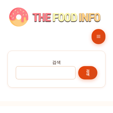
컨
텐
츠
로
건
메
너
뛰
뉴
기
검색
검
색