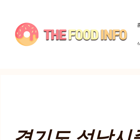
컨
텐
츠
로
건
너
뛰
기
경기도 성남시