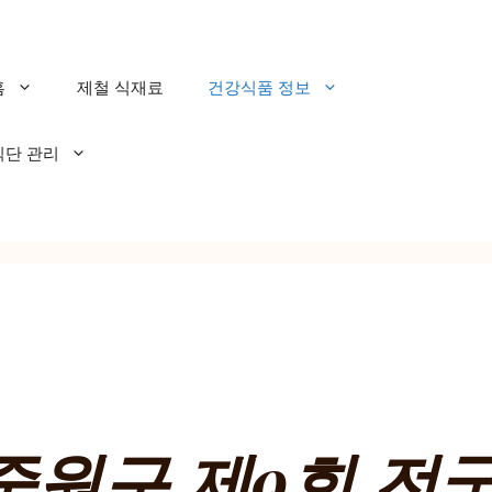
홈
제철 식재료
건강식품 정보
식단 관리
중원구 제9회 전