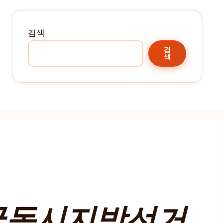
검색
검
색
국동시지방선거