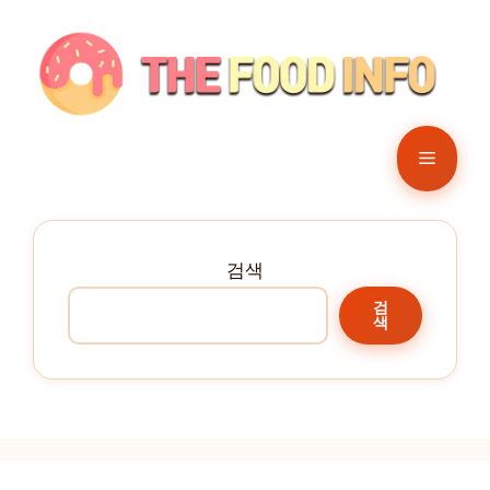
컨
텐
츠
로
건
메
너
뛰
뉴
기
검색
검
색