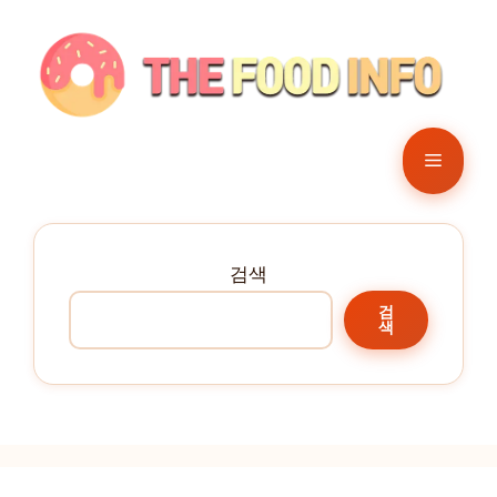
컨
텐
츠
로
건
메
너
뛰
뉴
기
검색
검
색